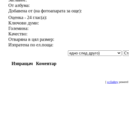
От албума:
Добавена от (на фотоапарата за още):
Оценка - 24 глас(а):
Ключови думи:
Големина:
Качество:
Отваряна в цял размер:
Изпратена по ел.поща:
Изпращач
Коментар
[
xcGallery
powerd