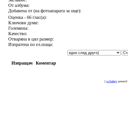
От албума:
Добавена от (на фотоапарата за още):
Оценка - 66 глас(а):
Ключови думи:
Големина:
Качество:
Отваряна в цял размер:
Изпратена по ел.поща:
Изпращач
Коментар
[
xcGallery
powerd