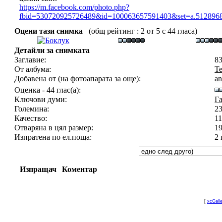
https://m.facebook.com/photo.php?
fbid=530720925726489&id=100063657591403&set=a.5128
Оцени тази снимка
(общ рейтинг : 2 от 5 с 44 гласа)
Детайли за снимката
Заглавие:
8
От албума:
Те
Добавена от (на фотоапарата за още):
an
Оценка - 44 глас(а):
Ключови думи:
Г
Големина:
2
Качество:
11
Отваряна в цял размер:
1
Изпратена по ел.поща:
2 
Изпращач
Коментар
[
xcGall