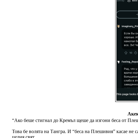
Акек
“Ако беше стигнал до Кремъл щеше да изгони беса от Пле
Това бе волята на Тангра. И “беса на Плешивия” касае не 
целия свят.