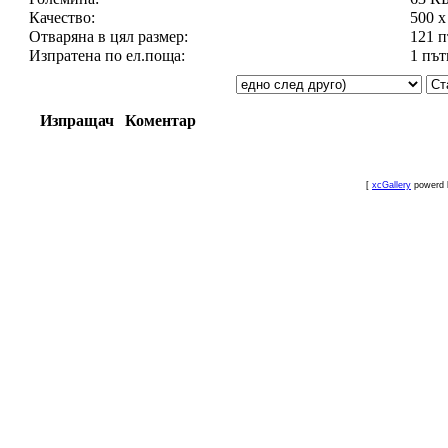
Качество:
500 x
Отваряна в цял размер:
121 
Изпратена по ел.поща:
1 път
Изпращач
Коментар
[
xcGallery
powerd