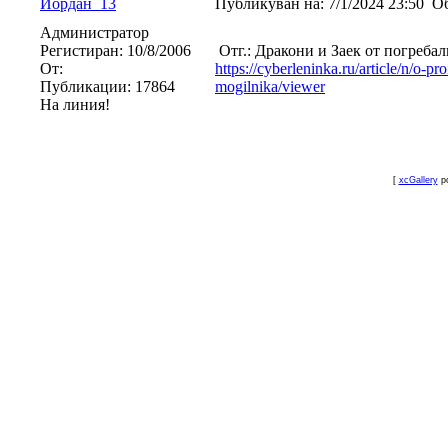
Йордан_13
Публикуван на:
7/1/2024 23:50
Об
Администратор
Регистиран:
10/8/2006
Отг.: Дракони и Заек от погреба
От:
https://cyberleninka.ru/article/n/o-p
Публикации:
17864
mogilnika/viewer
На линия!
[
xcGallery
p