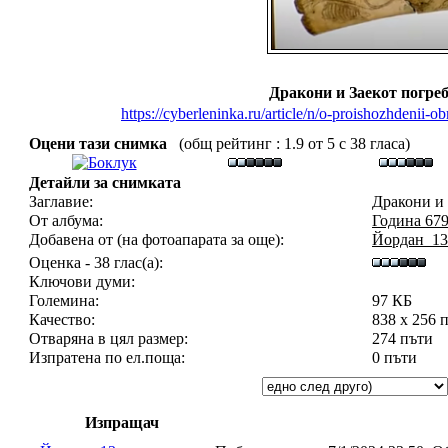
Дракони и Заекот погре
https://cyberleninka.ru/article/n/o-proishozhdenii-
Оцени тази снимка
(общ рейтинг : 1.9 от 5 с 38 гласа)
Детайли за снимката
Заглавие:
Дракони и 
От албума:
Година 67
Добавена от (на фотоапарата за още):
Йордан_13
Оценка - 38 глас(а):
Ключови думи:
Големина:
97 КБ
Качество:
838 x 256 
Отваряна в цял размер:
274 пъти
Изпратена по ел.поща:
0 пъти
Изпращач