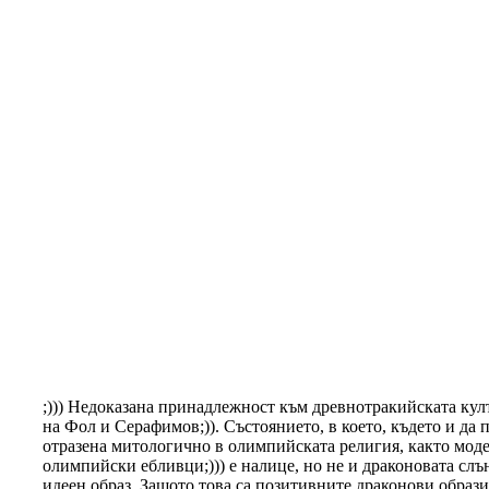
;))) Недоказана принадлежност към древнотракийската култ
на Фол и Серафимов;)). Състоянието, в което, където и да
отразена митологично в олимпийската религия, както модер
олимпийски ебливци;))) е налице, но не и драконовата слън
идеен образ. Защото това са позитивните драконови образи 