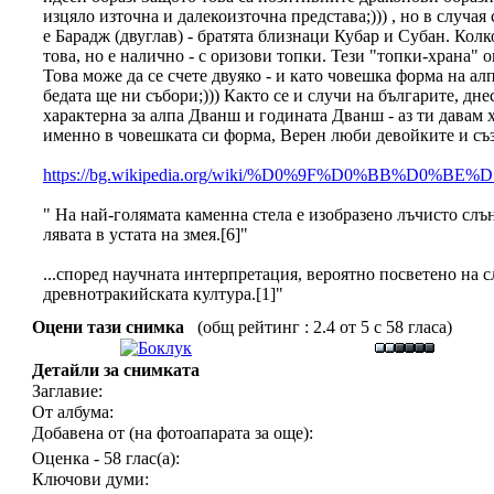
изцяло източна и далекоизточна представа;))) , но в случа
е Барадж (двуглав) - братята близнаци Кубар и Субан. Колк
това, но е налично - с оризови топки. Тези "топки-храна"
Това може да се счете двуяко - и като човешка форма на алп
бедата ще ни събори;))) Както се и случи на българите, 
характерна за алпа Дванш и годината Дванш - аз ти давам х
именно в човешката си форма, Верен люби девойките и съз
https://bg.wikipedia.org/wiki/%D0%9F%D0%BB
" На най-голямата каменна стела е изобразено лъчисто слъ
лявата в устата на змея.[6]"
...според научната интерпретация, вероятно посветено на 
древнотракийската култура.[1]"
Оцени тази снимка
(общ рейтинг : 2.4 от 5 с 58 гласа)
Детайли за снимката
Заглавие:
От албума:
Добавена от (на фотоапарата за още):
Оценка - 58 глас(а):
Ключови думи: