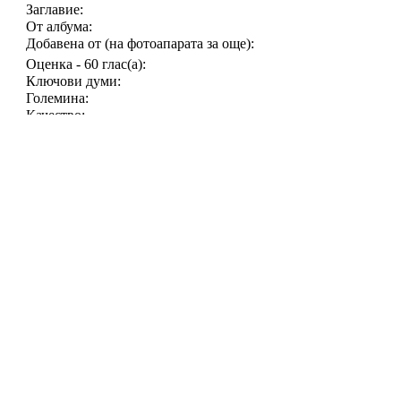
Заглавие:
От албума:
Добавена от (на фотоапарата за още):
Оценка - 60 глас(а):
Ключови думи:
Големина:
Качество:
Отваряна в цял размер:
Изпратена по ел.поща:
Изпращач
anti666
Публикуван на:
19/5/
Отг.: Свободно, Палк
ози не е полковник, а
Регистиран:
22/9/2006
НСО, подработвайки н
От:
университета. След ня
Публикации:
2639
Иначе доста е крал от
него, нито на някой 
Йордан_13
Публикуван на:
22/5/