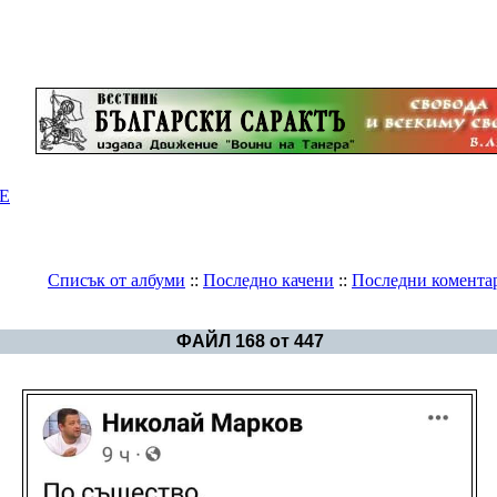
Е
Списък от албуми
::
Последно качени
::
Последни комента
Галерия
>
България - политика
ФАЙЛ 168 от 447