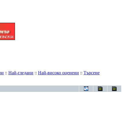
ри
::
Най-гледани
::
Най-високо оценени
::
Търсене