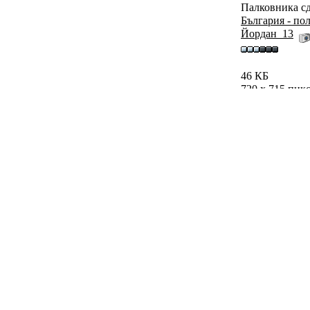
Палковника сд
България - по
Йордан_13
46 КБ
720 x 715 пик
429 пъти
0 пъти
Коментар
2024 2:23
Обновен на:
19/5/2024 2:34
овник!
 подполковник от запаса. И когато се изживява като борец против
а черно за мутрите - няма как да си такъв. Просто няма как. П
кой друг месец може и Боко Тиквата да се обяви за такъв.
 нашите идеи и е чел сайта. Даже самото лого на партията му за 
друг. Промяната може само истински тенгриянин да я направи, са
2024 13:46
Обновен на:
22/5/2024 13:46