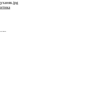
уханяк.jpg
литика
сели
 системата, а е работил именно в сърцето на системата към
онастоящем преподава нещо си в НБУ, на Сорос
идеята на Феникс. Няма спор! Но не му е дадено, нито на
мо такъв би имал подкрепата на Небето