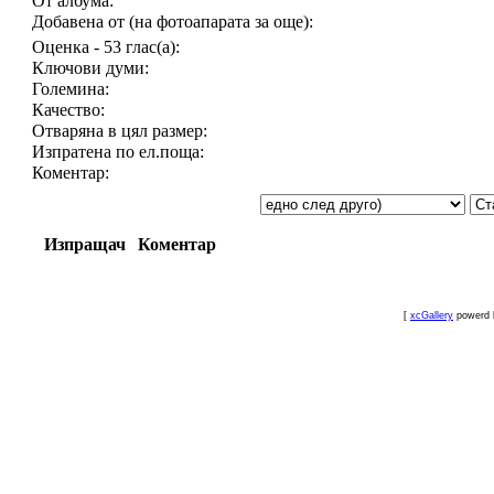
От албума:
Добавена от (на фотоапарата за още):
Оценка - 53 глас(а):
Ключови думи:
Големина:
Качество:
Отваряна в цял размер:
Изпратена по ел.поща:
Коментар:
Изпращач
Коментар
[
xcGallery
powerd