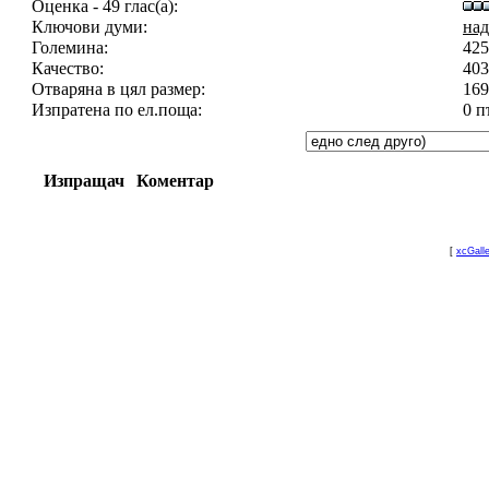
Оценка - 49 глас(а):
Ключови думи:
над
Големина:
425
Качество:
403
Отваряна в цял размер:
169
Изпратена по ел.поща:
0 п
Изпращач
Коментар
[
xcGall