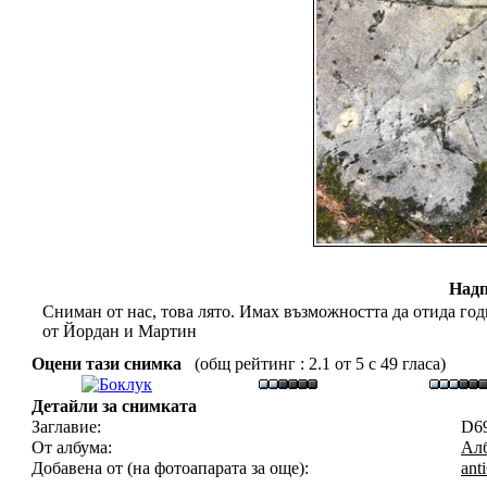
Надп
Сниман от нас, това лято. Имах възможността да отида год
от Йордан и Мартин
Оцени тази снимка
(общ рейтинг : 2.1 от 5 с 49 гласа)
Детайли за снимката
Заглавие:
D6
От албума:
Алб
Добавена от (на фотоапарата за още):
ant