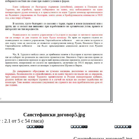
Санстефански договор5.jpg
 2.1 от 5 с 54 гласа)
Санстефански договор5.jpg