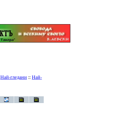
:
Най-гледани
::
Най-