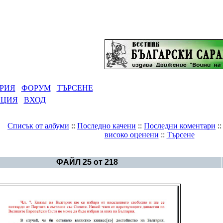
РИЯ
ФОРУМ
ТЪРСЕНЕ
АЦИЯ
ВХОД
Списък от албуми
::
Последно качени
::
Последни коментари
:
високо оценени
::
Търсене
Галерия
>
Българска история
ФАЙЛ 25 от 218