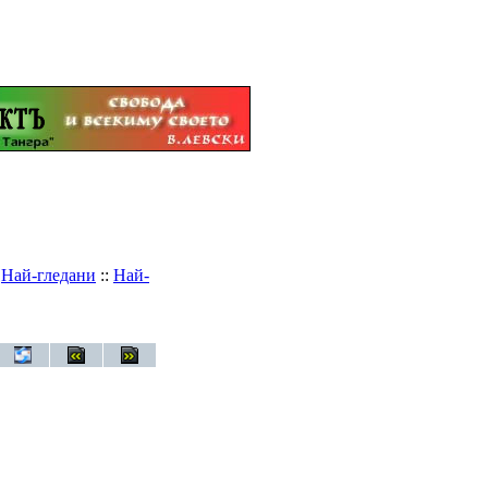
:
Най-гледани
::
Най-