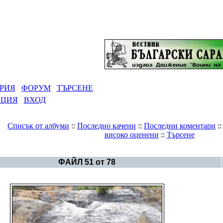
РИЯ
ФОРУМ
ТЪРСЕНЕ
АЦИЯ
ВХОД
Списък от албуми
::
Последно качени
::
Последни коментари
:
високо оценени
::
Търсене
Галерия
>
Година 6793 Дилом-Джилан
ФАЙЛ 51 от 78