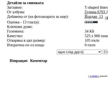
Детайли за снимката
Заглавие:
Т-shaped limes
От албума:
Година 6793
Добавена от (на фотоапарата за още):
Йордан_13
Оценка - 13 глас(а):
Ключови думи:
Големина:
34 КБ
Качество:
525 x 960 пик
Отваряна в цял размер:
105 пъти
Изпратена по ел.поща:
0 пъти
Изпращач
Коментар
[
xcGallery
powerd