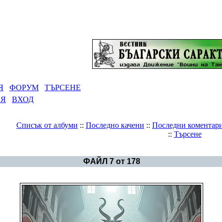
Я
ФОРУМ
ТЪРСЕНЕ
ИЯ
ВХОД
Списък от албуми
::
Последно качени
::
Последни коментар
::
Търсене
Галерия
>
Геноцидът над българите
ФАЙЛ 7 от 178