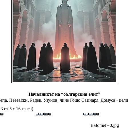
Началникът на “българския елит”
епа, Пееевски, Радев, Узунов, чиче Гошо Свинаря, Домуса - цел
3 от 5 с 16 гласа)
Bafomet ~0.jpg