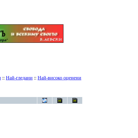
и
::
Най-гледани
::
Най-високо оценени