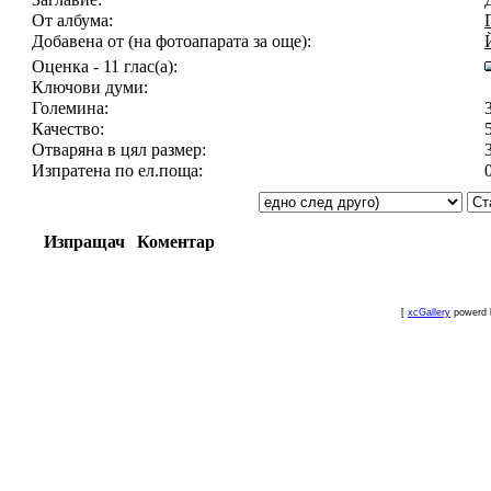
От албума:
Добавена от (на фотоапарата за още):
Оценка - 11 глас(а):
Ключови думи:
Големина:
Качество:
Отваряна в цял размер:
Изпратена по ел.поща:
Изпращач
Коментар
[
xcGallery
powerd