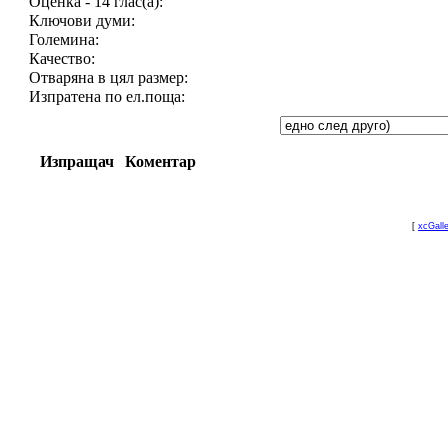
Оценка - 14 глас(а):
Ключови думи:
Големина:
Качество:
Отваряна в цял размер:
Изпратена по ел.поща:
Изпращач
Коментар
[
xcGall