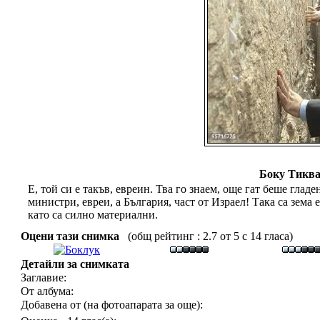
Боку Тиква
Е, той си е такъв, евреин. Тва го знаем, още гат беше глад
министри, евреи, а България, част от Израел! Така са зема
като са силно материални.
Оцени тази снимка
(общ рейтинг : 2.7 от 5 с 14 гласа)
Детайли за снимката
Заглавие:
От албума:
Добавена от (на фотоапарата за още):