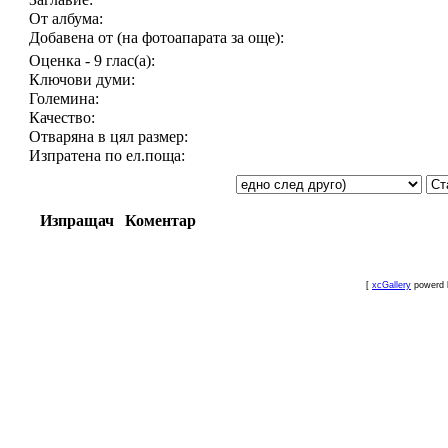
От албума:
Добавена от (на фотоапарата за още):
Оценка - 9 глас(а):
Ключови думи:
Големина:
Качество:
Отваряна в цял размер:
Изпратена по ел.поща:
Изпращач
Коментар
[
xcGallery
powerd