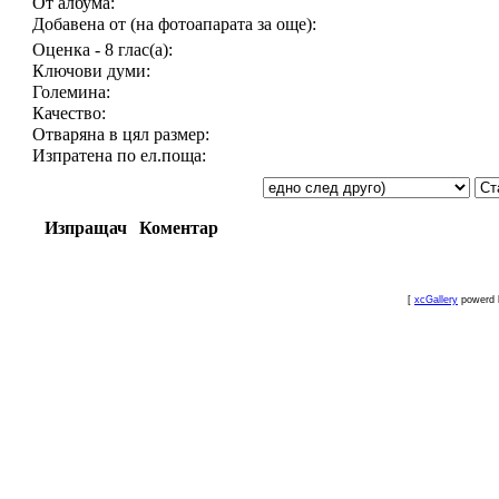
От албума:
Добавена от (на фотоапарата за още):
Оценка - 8 глас(а):
Ключови думи:
Големина:
Качество:
Отваряна в цял размер:
Изпратена по ел.поща:
Изпращач
Коментар
[
xcGallery
powerd