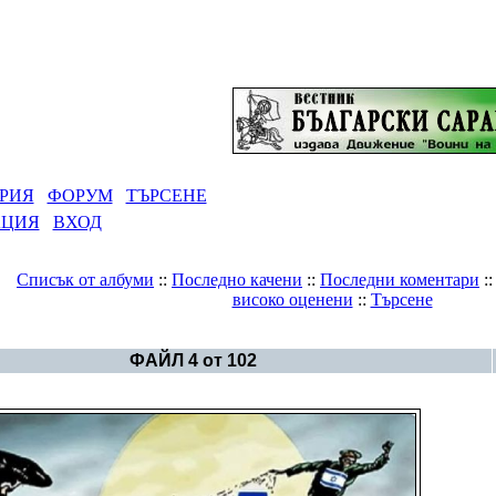
РИЯ
ФОРУМ
ТЪРСЕНЕ
АЦИЯ
ВХОД
Списък от албуми
::
Последно качени
::
Последни коментари
:
високо оценени
::
Търсене
Галерия
>
Светът - политика
ФАЙЛ 4 от 102