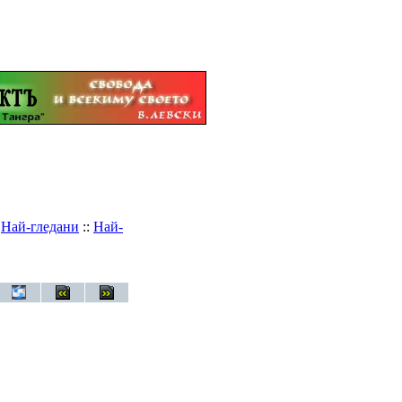
:
Най-гледани
::
Най-