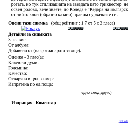
рогата, но тук стилизацията на звездата като триквестер, н
освен родово, вече знаете, по Коледа е "Кедъра на Българс
от чийто клон (образно казано) правим сурвачките си.
Оцени тази снимка
(общ рейтинг : 1.7 от 5 с 3 гласа)
Детайли за снимката
Заглавие:
От албума:
Добавена от (на фотоапарата за още):
Оценка - 3 глас(а):
Ключови думи:
Големина:
Качество:
Отваряна в цял размер:
Изпратена по ел.поща:
Изпращач
Коментар
[
xcGall