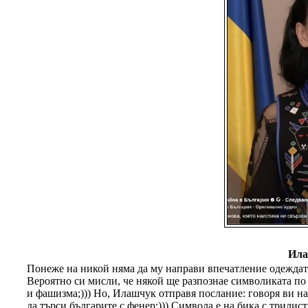
Ила
Понеже на никой няма да му направи впечатление одеждата
Вероятно си мисли, че някой ще разпознае символиката по н
и фашизма;))) Но, Илашчук отправя послание: говоря ви на
да търси българите с фенер;))) Символа е на бика с трилис