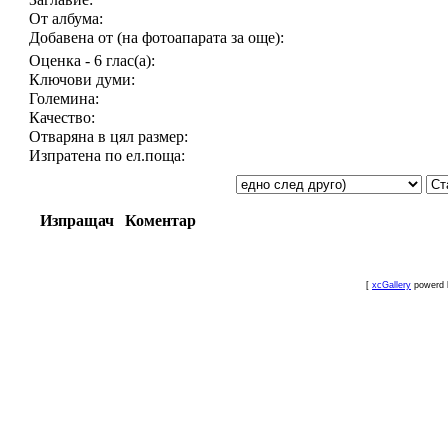
От албума:
Добавена от (на фотоапарата за още):
Оценка - 6 глас(а):
Ключови думи:
Големина:
Качество:
Отваряна в цял размер:
Изпратена по ел.поща:
Изпращач
Коментар
[
xcGallery
powerd