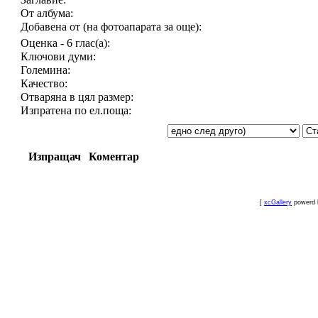
От албума:
Добавена от (на фотоапарата за още):
Оценка - 6 глас(а):
Ключови думи:
Големина:
Качество:
Отваряна в цял размер:
Изпратена по ел.поща:
Изпращач
Коментар
[
xcGallery
powerd