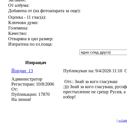
От албума:
Добавена от (на фотоапарата за още):
Оценка - 11 глас(а):
Ключови думи:
Големина:
Качество:
Отваряна в цял размер:
Изпратена по ел.поща:
Изпращач
Йордан_13
Публикуван на:
9/4/2026 11:10
О
Администратор
Отг.: Знай за кого гласуваш
Регистиран:
10/8/2006
;))) Знай за кого гласуваш, русо
От:
престъпление не срещу Русия, а 
Публикации:
17870
избор!
На линия!
[
xcGall