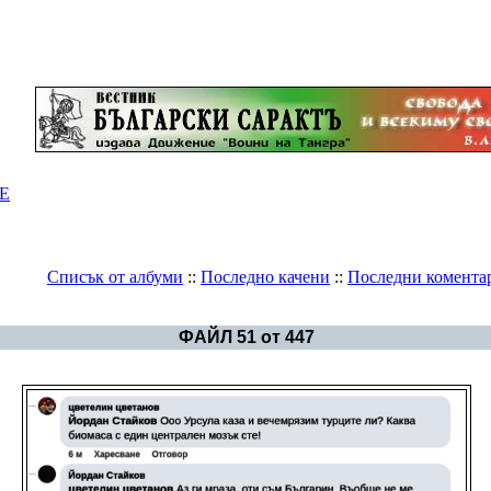
Е
Списък от албуми
::
Последно качени
::
Последни комента
Галерия
>
България - политика
ФАЙЛ 51 от 447