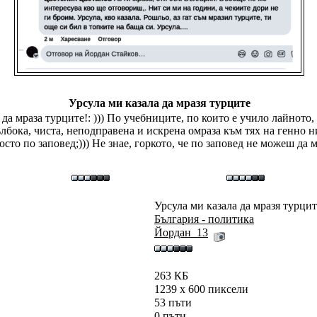
Урсула ми казала да мразя турците
а мраза турците!: ))) По учебниците, по които е учило лайното, 
ълбока, чиста, неподправена и искрена омраза към тях на генно н
осто по заповед;))) Не знае, горкото, че по заповед не можеш да м
Урсула ми казала да мразя турцит
България - политика
Йордан_13
263 КБ
1239 x 600 пиксели
53 пъти
0 пъти