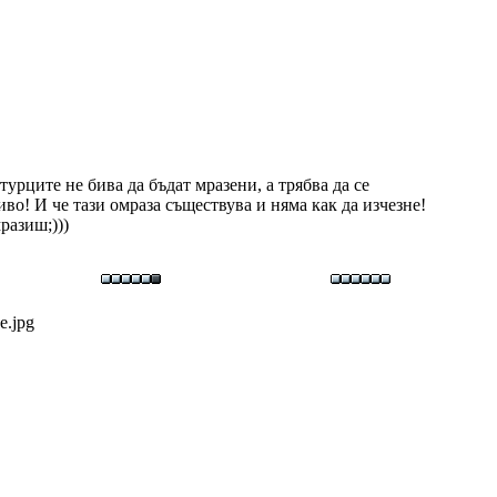
турците не бива да бъдат мразени, а трябва да се
иво! И че тази омраза съществува и няма как да изчезне!
разиш;)))
е.jpg