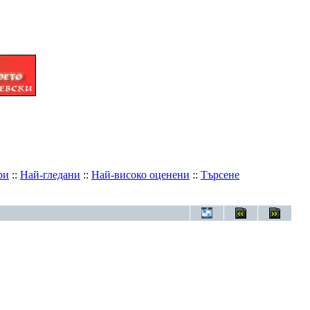
ри
::
Най-гледани
::
Най-високо оценени
::
Търсене