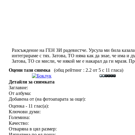
Разсъждение на ГЕН ЗИ радевистче. Урсула ми била казала д
интегрираме с тях. Затова, ТО няма как да знае, че има и д
Затова, ТО си мисли, че някой ме е накарал да ги мразя. Пр
Оцени тази снимка
(общ рейтинг : 2.2 от 5 с 11 гласа)
Детайли за снимката
Заглавие:
От албума:
Добавена от (на фотоапарата за още):
Оценка - 11 глас(а):
Ключови думи:
Големина:
Качество:
Отваряна в цял размер:
Изпратена по ел.поща: