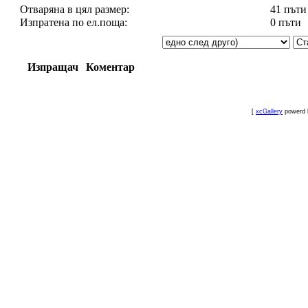
Отваряна в цял размер:
41 пъти
Изпратена по ел.поща:
0 пъти
Изпращач
Коментар
[
xcGallery
powerd