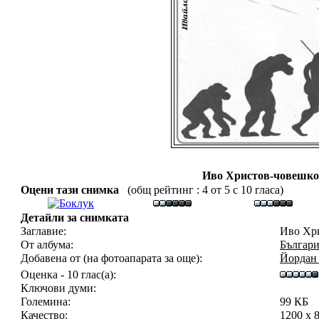
Иво Христов-човешко
Оцени тази снимка
(общ рейтинг : 4 от 5 с 10 гласа)
Детайли за снимката
Заглавие:
Иво Хри
От албума:
Българи
Добавена от (на фотоапарата за още):
Йордан
Оценка - 10 глас(а):
Ключови думи:
Големина:
99 КБ
Качество:
1200 x 