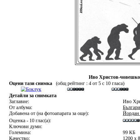
Иво Христов-човешко
Оцени тази снимка
(общ рейтинг : 4 от 5 с 10 гласа)
Детайли за снимката
Заглавие:
Иво Хри
От албума:
Българи
Добавена от (на фотоапарата за още):
Йордан
Оценка - 10 глас(а):
Ключови думи:
Големина:
99 КБ
Качество:
1200 x 