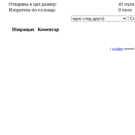
Отваряна в цял размер:
41 пъти
Изпратена по ел.поща:
0 пъти
Изпращач
Коментар
[
xcGallery
powerd