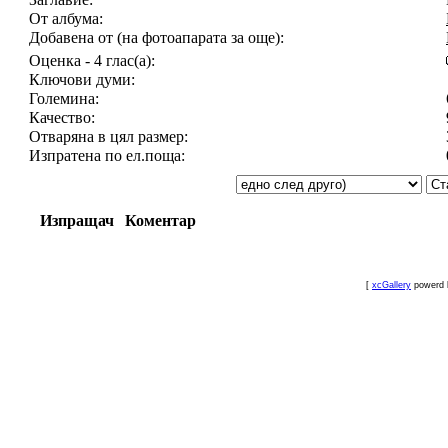
От албума:
Добавена от (на фотоапарата за още):
Оценка - 4 глас(а):
Ключови думи:
Големина:
Качество:
Отваряна в цял размер:
Изпратена по ел.поща:
Изпращач
Коментар
[
xcGallery
powerd