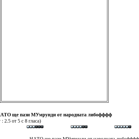
АТО ще пази МУмрунди от народната либофффф
 2.5 от 5 с 8 гласа)
НАТО ще пази МУмрунди от народната либофффф.