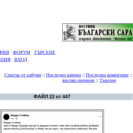
РИЯ
ФОРУМ
ТЪРСЕНЕ
АЦИЯ
ВХОД
Списък от албуми
::
Последно качени
::
Последни коментари
:
високо оценени
::
Търсене
Галерия
>
България - политика
ФАЙЛ 22 от 447