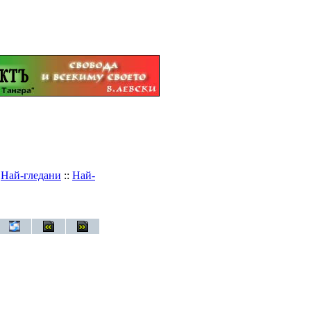
:
Най-гледани
::
Най-