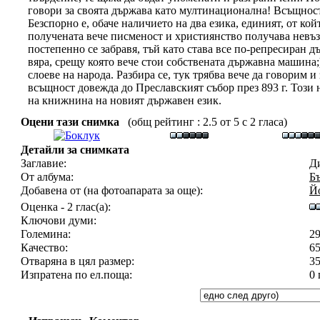
говори за своята държава като мултинационална! Всъщност,
Безспорно е, обаче наличието на два езика, единият, от койт
получената вече писменост и християнство получава невъз
постепенно се забравя, тъй като става все по-репресиран д
вяра, срещу която вече стои собствената държавна машина;)
слоеве на народа. Разбира се, тук трябва вече да говорим 
всъщност довежда до Преславският събор през 893 г. Този
на книжнина на новият държавен език.
Оцени тази снимка
(общ рейтинг : 2.5 от 5 с 2 гласа)
Детайли за снимката
Заглавие:
Ди
От албума:
Б
Добавена от (на фотоапарата за още):
Й
Оценка - 2 глас(а):
Ключови думи:
Големина:
2
Качество:
65
Отваряна в цял размер:
3
Изпратена по ел.поща:
0 