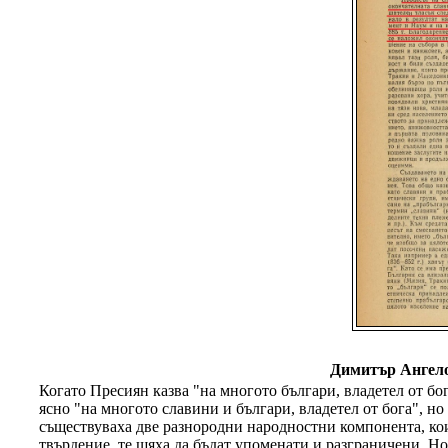
Димитър Ангело
Когато Пресиян казва "на многото българи, владетел от бо
ясно "на многото славини и българи, владетел от бога", но
съществуваха две разнородни народностни компонента, коит
твърдение, те щяха да бъдат упоменати и разграничени. Но