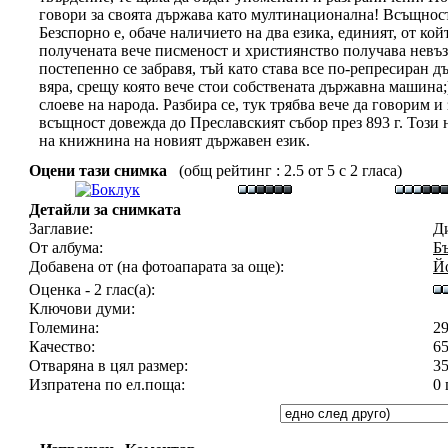
говори за своята държава като мултинационална! Всъщност,
Безспорно е, обаче наличието на два езика, единият, от койт
получената вече писменост и християнство получава невъз
постепенно се забравя, тъй като става все по-репресиран д
вяра, срещу която вече стои собствената държавна машина;)
слоеве на народа. Разбира се, тук трябва вече да говорим 
всъщност довежда до Преславският събор през 893 г. Този
на книжнина на новият държавен език.
Оцени тази снимка
(общ рейтинг : 2.5 от 5 с 2 гласа)
Детайли за снимката
Заглавие:
Ди
От албума:
Б
Добавена от (на фотоапарата за още):
Й
Оценка - 2 глас(а):
Ключови думи:
Големина:
2
Качество:
65
Отваряна в цял размер:
3
Изпратена по ел.поща:
0 