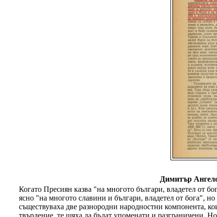
Димитър Ангело
Когато Пресиян казва "на многото българи, владетел от бо
ясно "на многото славини и българи, владетел от бога", но
съществуваха две разнородни народностни компонента, коит
твърдение, те щяха да бъдат упоменати и разграничени. Но