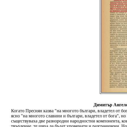
Димитър Ангело
Когато Пресиян казва "на многото българи, владетел от бо
ясно "на многото славини и българи, владетел от бога", но
съществуваха две разнородни народностни компонента, коит
твърдение, те щяха да бъдат упоменати и разграничени. Но