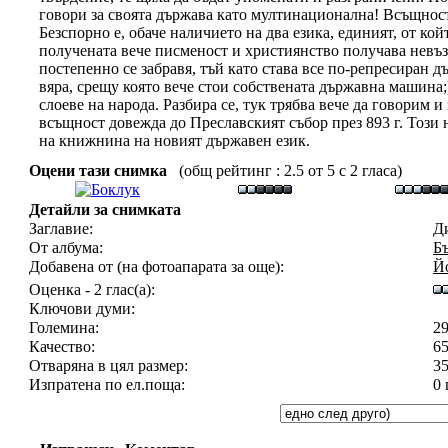
говори за своята държава като мултинационална! Всъщност,
Безспорно е, обаче наличието на два езика, единият, от койт
получената вече писменост и християнство получава невъз
постепенно се забравя, тъй като става все по-репресиран д
вяра, срещу която вече стои собствената държавна машина;)
слоеве на народа. Разбира се, тук трябва вече да говорим 
всъщност довежда до Преславският събор през 893 г. Този
на книжнина на новият държавен език.
Оцени тази снимка
(общ рейтинг : 2.5 от 5 с 2 гласа)
Детайли за снимката
Заглавие:
Ди
От албума:
Б
Добавена от (на фотоапарата за още):
Й
Оценка - 2 глас(а):
Ключови думи:
Големина:
2
Качество:
65
Отваряна в цял размер:
3
Изпратена по ел.поща:
0 