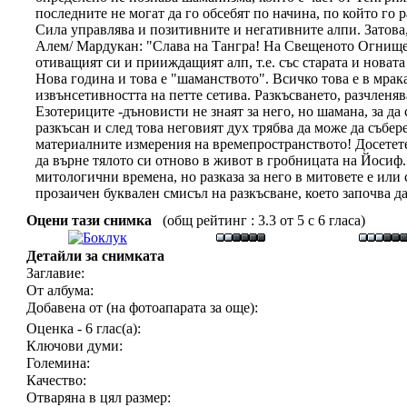
последните не могат да го обсебят по начина, по който го
Сила управлява и позитивните и негативните алпи. Затова
Алем/ Мардукан: "Слава на Тангра! На Свещеното Огнище п
отиващият си и прииждащият алп, т.е. със старата и новат
Нова година и това е "шаманството". Всичко това е в мрака
извънсетивността на петте сетива. Разкъсването, разчленя
Езотериците -дъновисти не знаят за него, но шамана, за да 
разкъсан и след това неговият дух трябва да може да събер
материалните измерения на времепространството! Досетете
да върне тялото си отново в живот в гробницата на Йосиф
митологични времена, но разказа за него в митовете е или 
прозаичен буквален смисъл на разкъсване, което започва да
Оцени тази снимка
(общ рейтинг : 3.3 от 5 с 6 гласа)
Детайли за снимката
Заглавие:
От албума:
Добавена от (на фотоапарата за още):
Оценка - 6 глас(а):
Ключови думи:
Големина:
Качество:
Отваряна в цял размер: