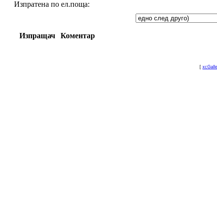
Изпратена по ел.поща:
Изпращач
Коментар
[
xcGall