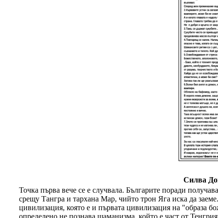
Силва До
Точка първа вече се е случвала. Българите поради получав
срещу Тангра и тархана Мар, чийто трон Яга иска да заем
цивилизация, която е и първата цивилизация на "образа бо
определено не познава шаманизма, който е част от Тенгри