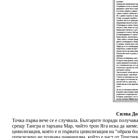
Силва До
Точка първа вече се е случвала. Българите поради получав
срещу Тангра и тархана Мар, чийто трон Яга иска да заем
цивилизация, която е и първата цивилизация на "образа бо
определено не познава шаманизма, който е част от Тенгри