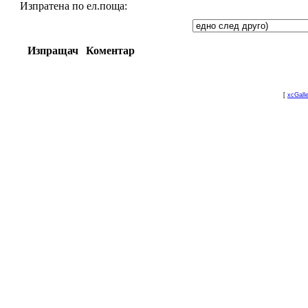
Изпратена по ел.поща:
Изпращач
Коментар
[
xcGall