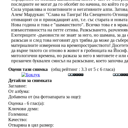
последните не могат да го обсебят по начина, по който го
Сила управлява и позитивните и негативните алпи. Затова
Алем/ Мардукан: "Слава на Тангра! На Свещеното Огнище п
отиващият си и прииждащият алп, т.е. със старата и новат
Нова година и това е "шаманството". Всичко това е в мрака
извънсетивността на петте сетива. Разкъсването, разчленя
Езотериците -дъновисти не знаят за него, но шамана, за да 
разкъсан и след това неговият дух трябва да може да събер
материалните измерения на времепространството! Досетете
да върне тялото си отново в живот в гробницата на Йосиф
митологични времена, но разказа за него в митовете е или 
прозаичен буквален смисъл на разкъсване, което започва да
Оцени тази снимка
(общ рейтинг : 3.3 от 5 с 6 гласа)
Детайли за снимката
Заглавие:
От албума:
Добавена от (на фотоапарата за още):
Оценка - 6 глас(а):
Ключови думи:
Големина:
Качество:
Отваряна в цял размер: