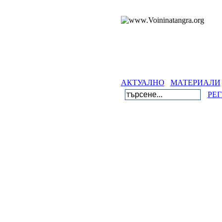
АКТУАЛНО
МАТЕРИАЛИ
ГАЛЕРИЯ
ФОРУМ
ТЪРСЕН
РЕГИСТРАЦИЯ
ВХОД
Галерия
Списък от алб
Категория
Българско тенгриянство и Саракт
Древнобългарски светилища и градове
-Албумите са подрени по географско разположение
Имеон и Предбалкан
Мизия и Скития
Орфеева планина-Родопи