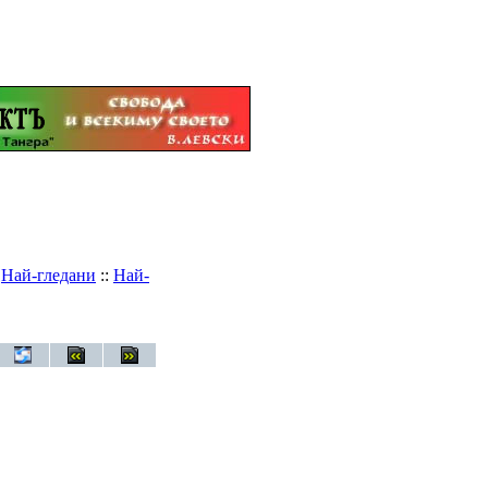
:
Най-гледани
::
Най-