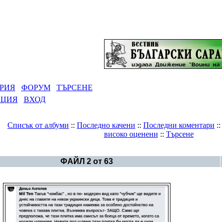
РИЯ
ФОРУМ
ТЪРСЕНЕ
АЦИЯ
ВХОД
Списък от албуми
::
Последно качени
::
Последни коментари
:
високо оценени
::
Търсене
Галерия
>
Българско Тенгриянство и Саракт
ФАЙЛ 2 от 63