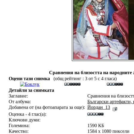
Сравнения на близостта на народнит
Оцени тази снимка
(общ рейтинг : 3 от 5 с 4 гласа)
Детайли за снимката
Заглавие:
Сравнения на близост
От албума:
Български артефакти,
Добавена от (на фотоапарата за още):
Йордан_13
Оценка - 4 глас(а):
Ключови думи:
Големина:
1590 КБ
Качество:
1584 x 1080 пиксели