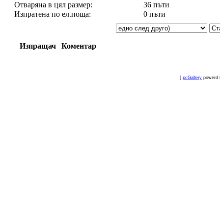
Отваряна в цял размер:
36 пъти
Изпратена по ел.поща:
0 пъти
Изпращач
Коментар
[
xcGallery
powerd