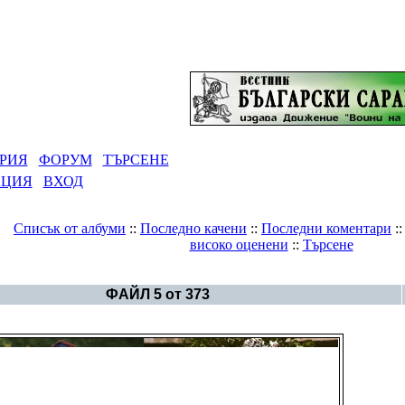
РИЯ
ФОРУМ
ТЪРСЕНЕ
АЦИЯ
ВХОД
Списък от албуми
::
Последно качени
::
Последни коментари
:
високо оценени
::
Търсене
ерия
>
Български артефакти, надписи и символика
ФАЙЛ 5 от 373