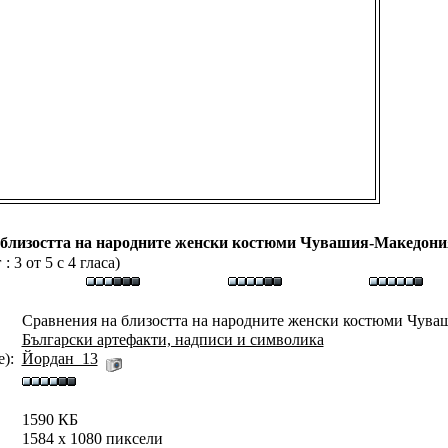
 близостта на народните женски костюми Чувашия-Македони
 3 от 5 с 4 гласа)
Сравнения на близостта на народните женски костюми Чува
Български артефакти, надписи и символика
):
Йордан_13
1590 КБ
1584 x 1080 пиксели