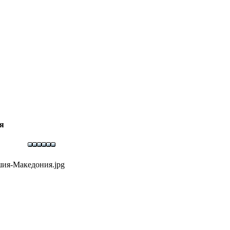
я
шия-Македония.jpg