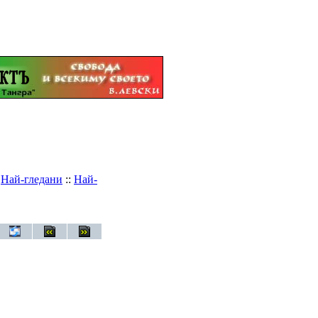
:
Най-гледани
::
Най-