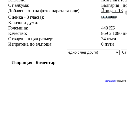
От албума:
България - п
Добавена от (на фотоапарата за още):
Йордан_13
Оценка - 3 глас(а):
Ключови думи:
Големина:
440 КБ
Качество:
869 x 1080 п
Отваряна в цял размер:
34 пъти
Изпратена по ел.поща:
0 пъти
Изпращач
Коментар
[
xcGallery
powerd