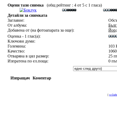
Оцени тази снимка
(общ рейтинг : 4 от 5 с 1 гласа)
Детайли за снимката
Заглавие:
Обсъ
От албума:
Бълг
Добавена от (на фотоапарата за още):
Йор
Оценка - 1 глас(а):
Ключови думи:
Големина:
103 
Качество:
1060
Отваряна в цял размер:
25 п
Изпратена по ел.поща:
0 пъ
Изпращач
Коментар
[
xcGall