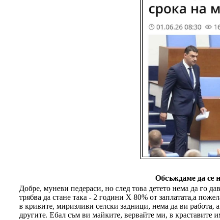
Обсъждаме да се 
Добре, муневи педераси, но след това детето нема да го да
трябва да стане така - 2 години Х 80% от заплатата,а поже
в кривите, миризливи селски задници, нема да ви работа, а
другите. Ебал съм ви майките, вервайте ми, в краставите и