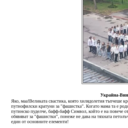
Украйна-Вин
Яко, маа!Великата свастика, която хилядолетия тъпчеше кр
путнофилски кратуни за "фашистка". Когато мама та е родил
путинско пуделче, бафф-бафф Символ, който е на повече от 
обявяват за "фашистки", понеже не дава на тяхната петолъч
един от основните елементи!