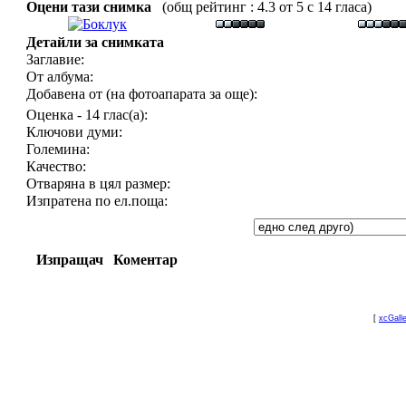
Оцени тази снимка
(общ рейтинг : 4.3 от 5 с 14 гласа)
Детайли за снимката
Заглавие:
От албума:
Добавена от (на фотоапарата за още):
Оценка - 14 глас(а):
Ключови думи:
Големина:
Качество:
Отваряна в цял размер:
Изпратена по ел.поща:
Изпращач
Коментар
[
xcGall