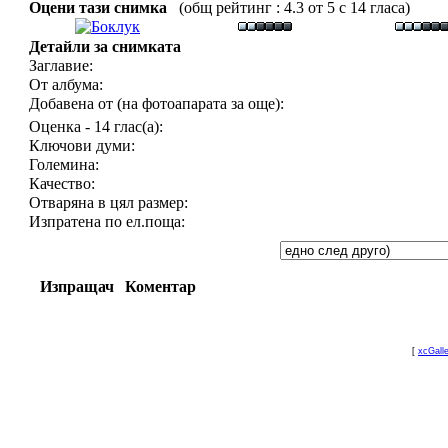
Оцени тази снимка
(общ рейтинг : 4.3 от 5 с 14 гласа)
Детайли за снимката
Заглавие:
От албума:
Добавена от (на фотоапарата за още):
Оценка - 14 глас(а):
Ключови думи:
Големина:
Качество:
Отваряна в цял размер:
Изпратена по ел.поща:
Изпращач
Коментар
[
xcGall