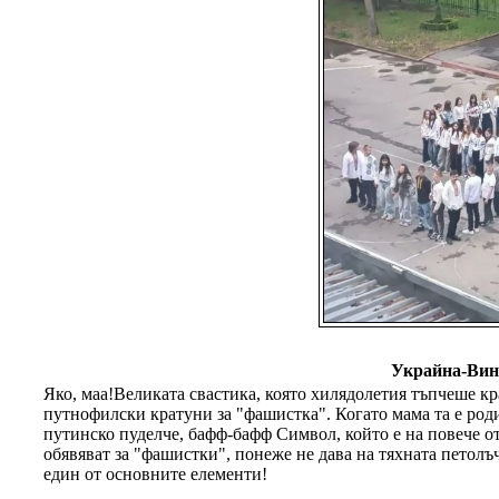
Украйна-Вин
Яко, маа!Великата свастика, която хилядолетия тъпчеше кр
путнофилски кратуни за "фашистка". Когато мама та е родил
путинско пуделче, бафф-бафф Символ, който е на повече от 
обявяват за "фашистки", понеже не дава на тяхната петолъч
един от основните елементи!