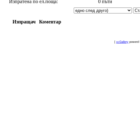
Изпратена по ел.поща:
0 пъти
Изпращач
Коментар
[
xcGallery
powerd