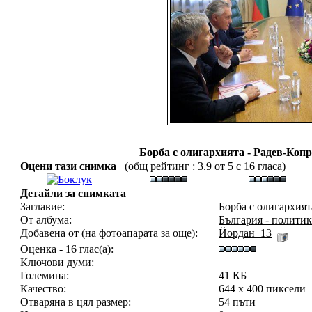
Борба с олигархията - Радев-Коп
Оцени тази снимка
(общ рейтинг : 3.9 от 5 с 16 гласа)
Детайли за снимката
Заглавие:
Борба с олигархият
От албума:
България - политик
Добавена от (на фотоапарата за още):
Йордан_13
Оценка - 16 глас(а):
Ключови думи:
Големина:
41 КБ
Качество:
644 x 400 пиксели
Отваряна в цял размер:
54 пъти