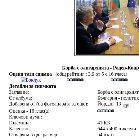
Борба с олигархията - Радев-Коп
Оцени тази снимка
(общ рейтинг : 3.9 от 5 с 16 гласа)
Детайли за снимката
Заглавие:
Борба с олигархият
От албума:
България - политик
Добавена от (на фотоапарата за още):
Йордан_13
Оценка - 16 глас(а):
Ключови думи:
Големина:
41 КБ
Качество:
644 x 400 пиксели
Отваряна в цял размер:
54 пъти