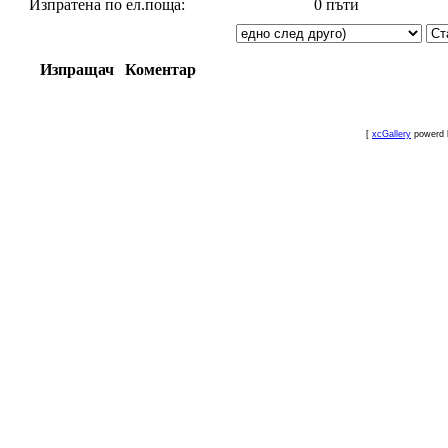
Изпратена по ел.поща:
0 пъти
Изпращач
Коментар
[
xcGallery
powerd