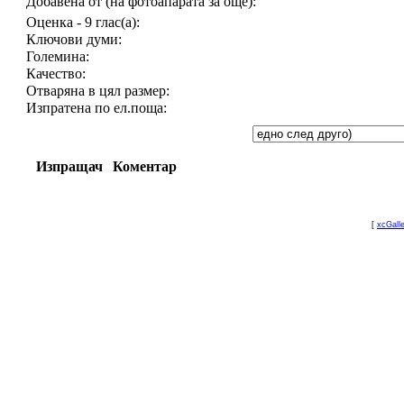
Добавена от (на фотоапарата за още):
Оценка - 9 глас(а):
Ключови думи:
Големина:
Качество:
Отваряна в цял размер:
Изпратена по ел.поща:
Изпращач
Коментар
[
xcGall