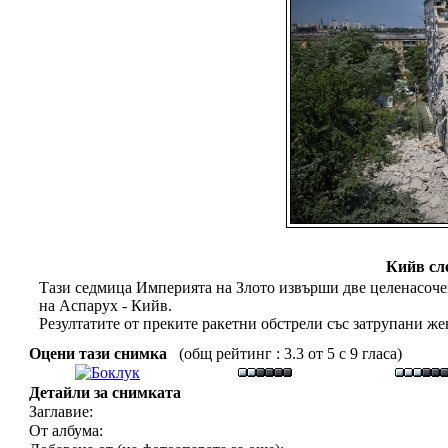
Кийв сл
Тази седмица Империята на Злото извърши две целенасоче
на Аспарух - Кийв.
Резултатите от преките ракетни обстрели със затрупани же
Оцени тази снимка
(общ рейтинг : 3.3 от 5 с 9 гласа)
Детайли за снимката
Заглавие:
От албума: