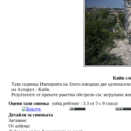
Кийв сл
Тази седмица Империята на Злото извърши две целенасоче
на Аспарух - Кийв.
Резултатите от преките ракетни обстрели със затрупани же
Оцени тази снимка
(общ рейтинг : 3.3 от 5 с 9 гласа)
Детайли за снимката
Заглавие:
От албума: