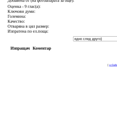
Добавена от (на фотоапарата за още):
Оценка - 9 глас(а):
Ключови думи:
Големина:
Качество:
Отваряна в цял размер:
Изпратена по ел.поща:
Изпращач
Коментар
[
xcGall