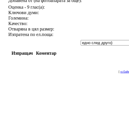
Добавена от (на фотоапарата за още):
Оценка - 9 глас(а):
Ключови думи:
Големина:
Качество:
Отваряна в цял размер:
Изпратена по ел.поща:
Изпращач
Коментар
[
xcGall