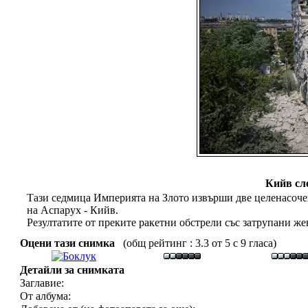
Кийв сл
Тази седмица Империята на Злото извърши две целенасоче
на Аспарух - Кийв.
Резултатите от преките ракетни обстрели със затрупани же
Оцени тази снимка
(общ рейтинг : 3.3 от 5 с 9 гласа)
Детайли за снимката
Заглавие:
От албума: