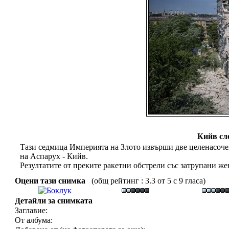
Кийв сл
Тази седмица Империята на Злото извърши две целенасоче
на Аспарух - Кийв.
Резултатите от преките ракетни обстрели със затрупани же
Оцени тази снимка
(общ рейтинг : 3.3 от 5 с 9 гласа)
Детайли за снимката
Заглавие:
От албума: