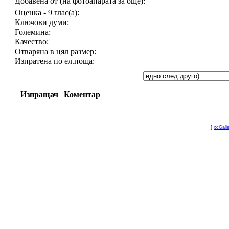
Добавена от (на фотоапарата за още):
Оценка - 9 глас(а):
Ключови думи:
Големина:
Качество:
Отваряна в цял размер:
Изпратена по ел.поща:
Изпращач
Коментар
[
xcGall