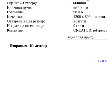
Оценка - 1 глас(а):
Ключови думи:
вий
киев
Големина:
98 КБ
Качество:
1200 x 800 пиксели
Отваряна в цял размер:
21 пъти
Изпратена по ел.поща:
0 пъти
Коментар:
CREATOR: gd-jpeg v1.
Изпращач
Коментар
[
xcGall