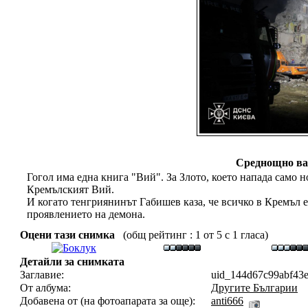
Среднощно вар
Гогол има една книга "Вий". За Злото, което напада само н
Кремълският Вий.
И когато тенгриянинът Габишев каза, че всичко в Кремъл е
проявлението на демона.
Оцени тази снимка
(общ рейтинг : 1 от 5 с 1 гласа)
Детайли за снимката
Заглавие:
uid_144d67c99abf43e
От албума:
Другите Българии
Добавена от (на фотоапарата за още):
anti666