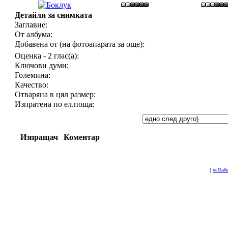
Детайли за снимката
Заглавие:
От албума:
Добавена от (на фотоапарата за още):
Оценка - 2 глас(а):
Ключови думи:
Големина:
Качество:
Отваряна в цял размер:
Изпратена по ел.поща:
Изпращач
Коментар
[
xcGall