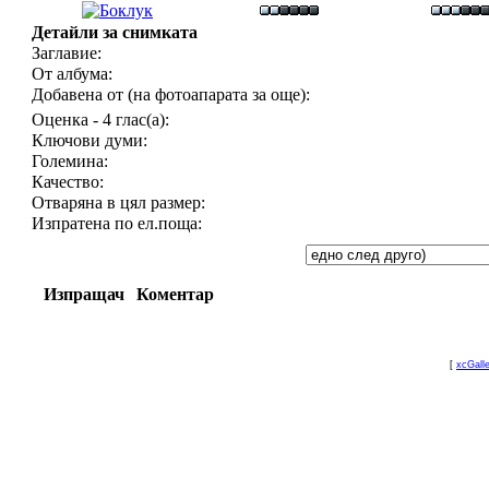
Детайли за снимката
Заглавие:
От албума:
Добавена от (на фотоапарата за още):
Оценка - 4 глас(а):
Ключови думи:
Големина:
Качество:
Отваряна в цял размер:
Изпратена по ел.поща:
Изпращач
Коментар
[
xcGall