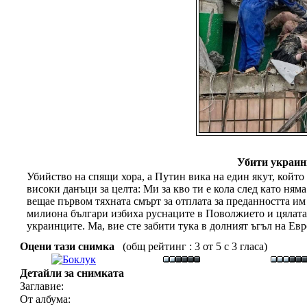
Убити украинц
Убийство на спящи хора, а Путин вика на един якут, койт
високи данъци за целта: Ми за кво ти е кола след като ням
вещае първом тяхната смърт за отплата за преданността им
милиона българи избиха руснаците в Поволжието и цялата Е
украинците. Ма, вие сте забити тука в долният ъгъл на Ев
Оцени тази снимка
(общ рейтинг : 3 от 5 с 3 гласа)
Детайли за снимката
Заглавие:
От албума: